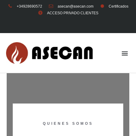
+34928690572
asecan@asecan.com
Certificados
ACCESO PRIVADO CLIENTES
Quienes somos
ACCESO PRIVADO CLIENTES
QUIENES SOMOS